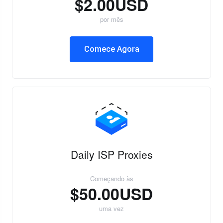
$2.00USD
por mês
Comece Agora
Daily ISP Proxies
Começando às
$50.00USD
uma vez