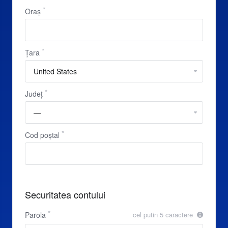
Oraș
Țara
Județ
Cod poștal
Securitatea contului
Parola
cel putin 5 caractere