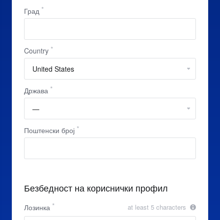
Град
Country
Држава
Поштенски број
Безбедност на кориснички профил
Лозинка
at least 5 characters