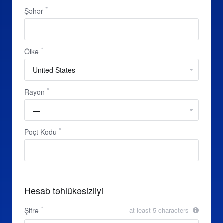
Şəhər
Ölkə
Rayon
Poçt Kodu
Hesab təhlükəsizliyi
Şifrə
at least 5 characters