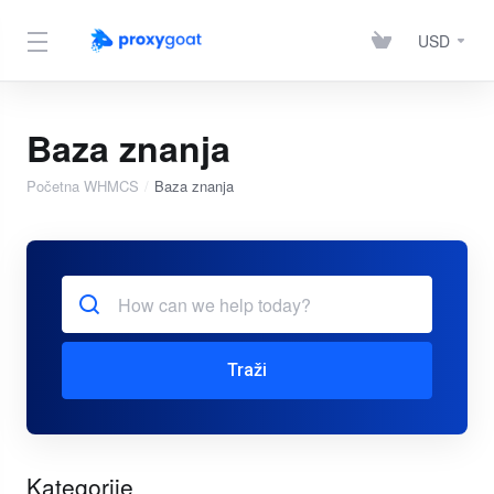
USD
Baza znanja
Početna WHMCS
Baza znanja
Traži
Kategorije